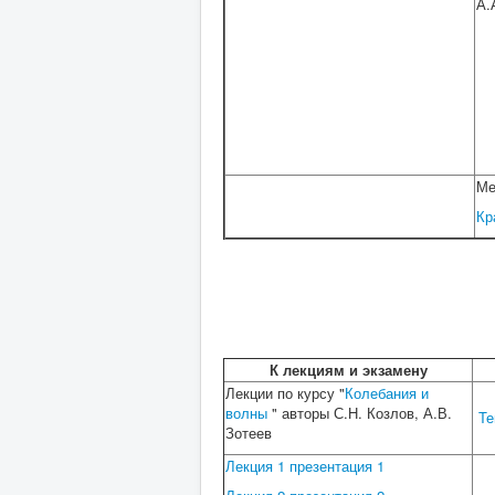
А.
Ме
Кр
К лекциям и экзамену
Лекции по курсу "
Колебания и
волны
" авторы С.Н. Козлов, А.В.
Те
Зотеев
Лекция 1
презентация 1