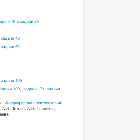
адачи 19
и
задачи 20
и
задачи 46
и
задачи 62
и
задачи 165
задачи 100
,
задачи 171
,
задачи
е
"Инфракрасная спектроскопия"
 А.В. Зотеев, А.В. Павликов,
аева.